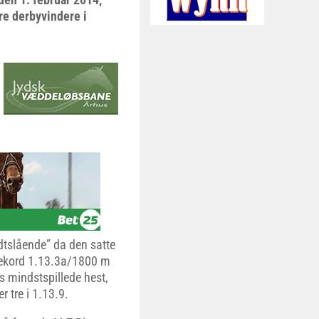
re derbyvindere i
dtslående” da den satte
erekord 1.13.3a/1800 m
s mindstspillede hest,
 tre i 1.13.9.