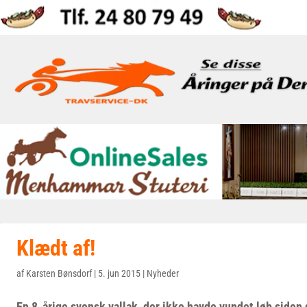
Klædt af!
af
Karsten Bønsdorf
|
5. jun 2015
|
Nyheder
En 8-årige svensk vallak, der ikke havde vundet løb siden 