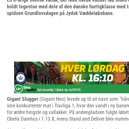
holdt legestue med dele af den danske hurtigklasse med t
spidsen Grundlovsdagen på Jydsk Væddeløbsbane.
Gigant Slugger
(Gigant Neo) levede op til sit navn som ”hår
sine konkurrenter mat i Travliga 1, hvor den vandt i ny ban
for ældre hingste og vallakker. På andenpladsen fulgte løbet
Obelix Damhus i 1.13.8, mens Stand and Deliver blev nummer