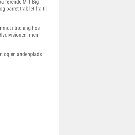
 på førende M T Big
 parret trak let fra til
ommet i træning hos
ølvdivisionen, men
 en og en andenplads