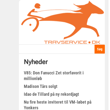
Nyheder
V85: Don Fanucci Zet storfavorit i
millionløb
Madison Tårs solgt
Idao de Tillard på ny rekordjagt
Nu fire heste inviteret til VM-løbet på
Yonkers