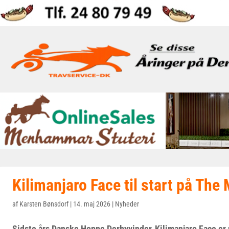
Kilimanjaro Face til start på Th
af
Karsten Bønsdorf
|
14. maj 2026
|
Nyheder
Sidste års Danske Hoppe Derbyvinder, Kilimanjaro Face er 