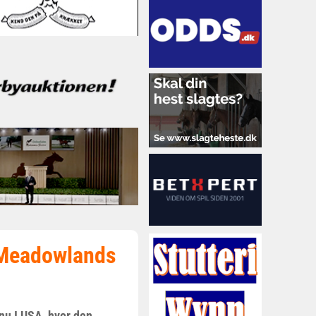
e Meadowlands
nu I USA, hvor den