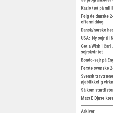
Kazio tæt på milli
Følg de danske 2-
eftermiddag
Dansk/norske hes
USA: Ny sejr til 
Get a Wish i Car
sejrskvintet
Bondo-sejr på En
Første svenske 2-
Svensk travtræne
øjeblikkelig virk
Så kom startliste
Mats E Djuse køre
Arkiver