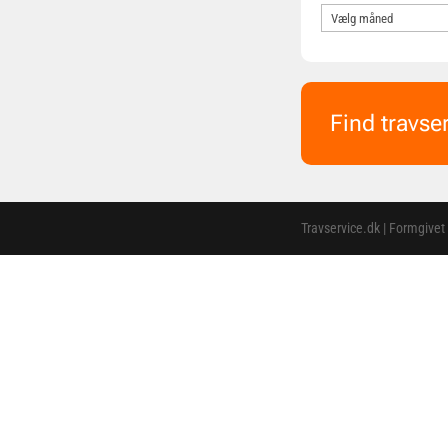
Find travse
Travservice.dk | Formgivet