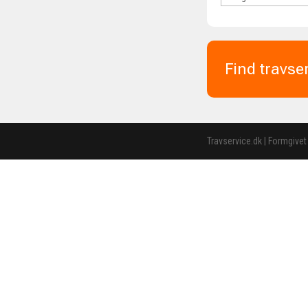
Find travse
Travservice.dk | Formgivet