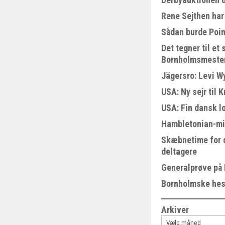
Rene Sejthen har 
Sådan burde Poin
Det tegner til e
Bornholmsmeste
Jägersro: Levi W
USA: Ny sejr til 
USA: Fin dansk l
Hambletonian-mi
Skæbnetime for 
deltagere
Generalprøve på
Bornholmske hest
Arkiver