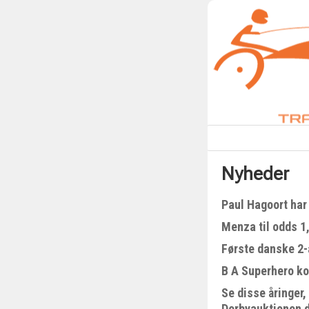
Nyheder
Paul Hagoort har 
Menza til odds 1
Første danske 2-å
B A Superhero kom
Se disse åringer,
Derbyauktionen 