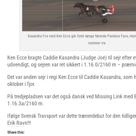
Kasandra Fce med Ken Ecce går forbi længe førende Pandora Face, mens 
nummer tre
Ken Ecce bragte Caddie Kasandra (Judge Joe) til sejr efter et
udvendigt, og sejren var ret sikkert i 1.16.0/2160 m – præm
Det var anden sejr i regi Ken Ecce til Caddie Kasandra, som ha
oktober i fjor.
På tredjepladsen var det også dansk ved Missing Link med B
1.16.3a/2160 m.
Ifølge Svensk Travsport var dette trænerdebut for den tidli
Erik Ravn!!!
Share this: