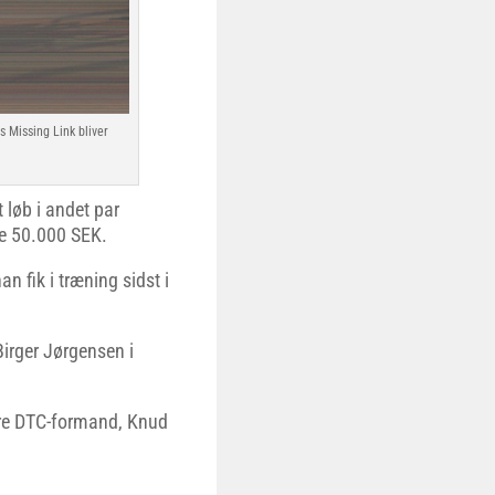
Missing Link bliver
 løb i andet par
ie 50.000 SEK.
n fik i træning sidst i
irger Jørgensen i
gere DTC-formand, Knud