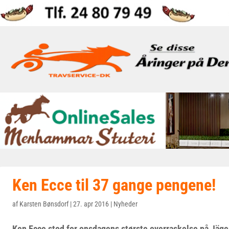
Ken Ecce til 37 gange pengene!
af
Karsten Bønsdorf
|
27. apr 2016
|
Nyheder
Ken Ecce stod for onsdagens største overraskelse på Jäge