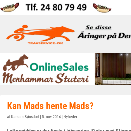
Kan Mads hente Mads?
af
Karsten Bønsdorf
|
5. nov 2014
|
Nyheder
I eftermiddag er der finale i løbsserien, Sigter mod Stjer