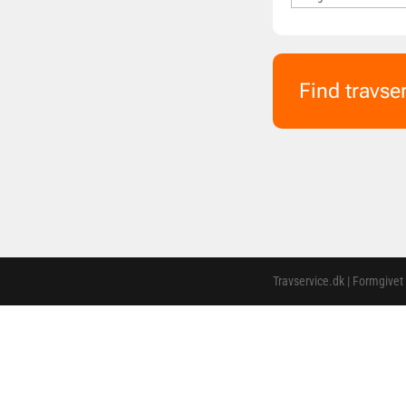
Find travse
Travservice.dk | Formgivet