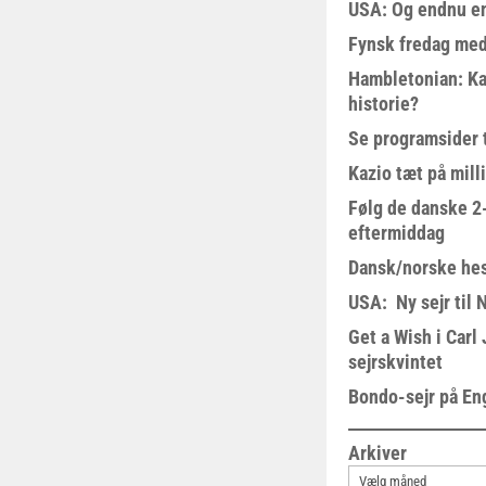
USA: Og endnu en
Fynsk fredag med
Hambletonian: Ka
historie?
Se programsider 
Kazio tæt på milli
Følg de danske 2-
eftermiddag
Dansk/norske hes
USA: Ny sejr til 
Get a Wish i Car
sejrskvintet
Bondo-sejr på En
Arkiver