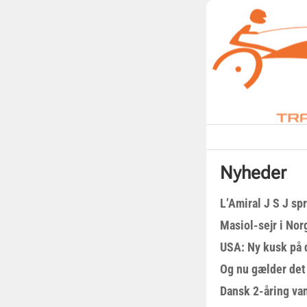
Nyheder
L’Amiral J S J sp
Masiol-sejr i Nor
USA: Ny kusk på
Og nu gælder det
Dansk 2-åring van