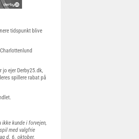
enere tidspunkt blive
 Charlottenlund
r jo ejer Derby25.dk,
res spillere rabat på
dlet.
ikke kunde i forvejen,
 spil med valgfrie
ag d. 6. oktober.