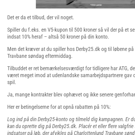
Det er da et tilbud, der vil noget.
Spiller du f.eks. en V5-kupon til 500 kroner så vil der på et s
indsat 10% heraf – altså 50 kroner på din konto.
Men det kræver at du spiller hos Derby25.dk og til løbene på
Travbane søndag eftermiddag.
Tilbuddet er ret bemærkelsesværdigt for tidligere har ATG, de
været meget imod at udenlandske samarbejdspartnere gav de
spil.
Ja, mange kontrakter blev ophævet og ikke senere genforhan
Her er betingelserne for at opnå rabatten på 10%:
Log ind på din Derby25-konto og tilmeld dig kampagnen. Er du 
kan du oprette dig på Derby25.dk. Placér et eller flere valgfrie
indsatser på løb, der afvikles på Charlottenlund Travbane sønd