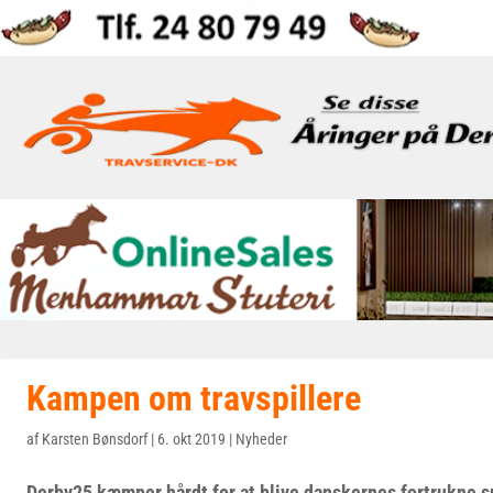
Kampen om travspillere
af
Karsten Bønsdorf
|
6. okt 2019
|
Nyheder
Derby25 kæmper hårdt for at blive danskernes fortrukne sp