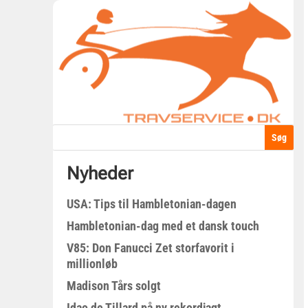
Nyheder
USA: Tips til Hambletonian-dagen
Hambletonian-dag med et dansk touch
V85: Don Fanucci Zet storfavorit i
millionløb
Madison Tårs solgt
Idao de Tillard på ny rekordjagt