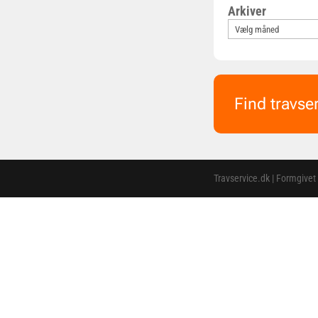
Arkiver
Find travse
Travservice.dk | Formgivet