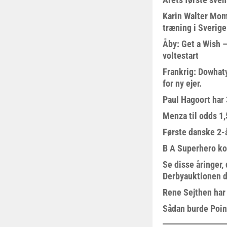
Karin Walter Mom
træning i Sverige
Åby: Get a Wish –
voltestart
Frankrig: Dowhat
for ny ejer.
Paul Hagoort har 
Menza til odds 1
Første danske 2-å
B A Superhero kom
Se disse åringer,
Derbyauktionen d
Rene Sejthen har f
Sådan burde Poin