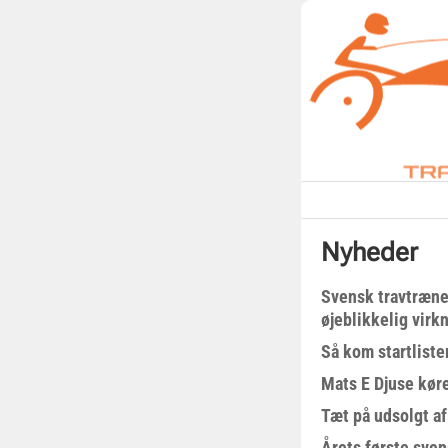
Nyheder
Svensk travtræne
øjeblikkelig virk
Så kom startliste
Mats E Djuse køre
Tæt på udsolgt af
Årets første sven