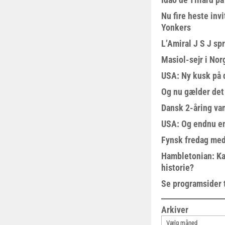
Nu fire heste invi
Yonkers
L’Amiral J S J sp
Masiol-sejr i Nor
USA: Ny kusk på
Og nu gælder det
Dansk 2-åring van
USA: Og endnu en
Fynsk fredag med
Hambletonian: Ka
historie?
Se programsider 
Arkiver