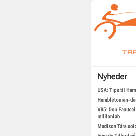
Nyheder
USA: Tips til Ha
Hambletonian-da
V85: Don Fanucci 
millionløb
Madison Tårs sol
Idao de Tillard på