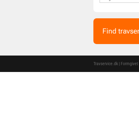
Find travse
Travservice.dk | Formgivet