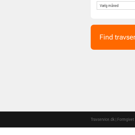
Find travse
Travservice.dk | Formgivet