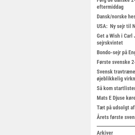
eftermiddag
Dansk/norske hes
USA: Ny sejr til 
Get a Wish i Car
sejrskvintet
Bondo-sejr på En
Første svenske 2-
Svensk travtræne
øjeblikkelig virk
Så kom startliste
Mats E Djuse køre
Tæt på udsolgt af
Årets første sven
Arkiver