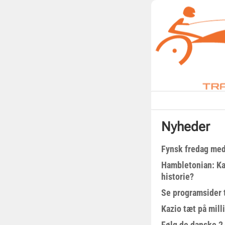
Nyheder
Fynsk fredag med
Hambletonian: Ka
historie?
Se programsider 
Kazio tæt på milli
Følg de danske 2-