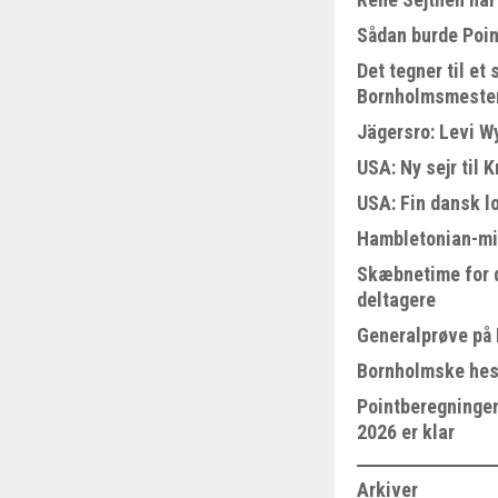
Sådan burde Poin
Det tegner til e
Bornholmsmeste
Jägersro: Levi W
USA: Ny sejr til 
USA: Fin dansk l
Hambletonian-mi
Skæbnetime for 
deltagere
Generalprøve på
Bornholmske hest
Pointberegningen
2026 er klar
Arkiver