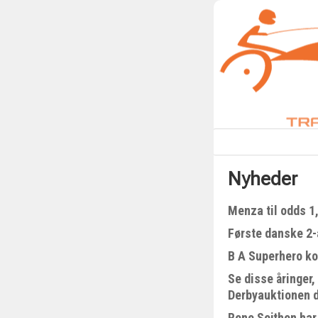
Nyheder
Menza til odds 1
Første danske 2-å
B A Superhero kom
Se disse åringer,
Derbyauktionen 
Rene Sejthen har 