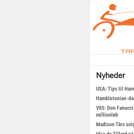
Nyheder
USA: Tips til Ha
Hambletonian-da
V85: Don Fanucci 
millionløb
Madison Tårs sol
Idao de Tillard på