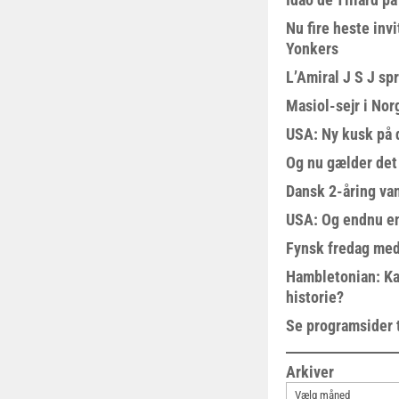
Nu fire heste invi
Yonkers
L’Amiral J S J sp
Masiol-sejr i Nor
USA: Ny kusk på
Og nu gælder det
Dansk 2-åring van
USA: Og endnu en
Fynsk fredag med
Hambletonian: Ka
historie?
Se programsider 
Arkiver