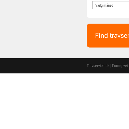
Find travse
Travservice.dk | Formgivet