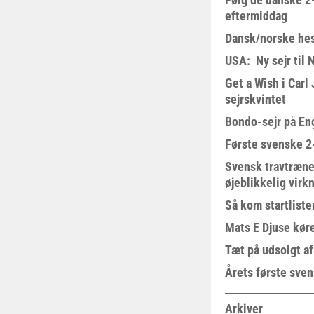
eftermiddag
Dansk/norske hes
USA: Ny sejr til 
Get a Wish i Car
sejrskvintet
Bondo-sejr på En
Første svenske 2-
Svensk travtræne
øjeblikkelig virk
Så kom startliste
Mats E Djuse køre
Tæt på udsolgt af
Årets første sven
Arkiver