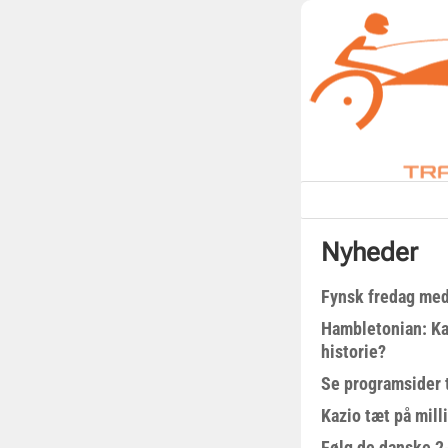
Nyheder
Fynsk fredag med
Hambletonian: Ka
historie?
Se programsider 
Kazio tæt på milli
Følg de danske 2-