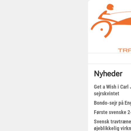
Nyheder
Get a Wish i Car
sejrskvintet
Bondo-sejr på En
Første svenske 2-
Svensk travtræne
øjeblikkelig virk