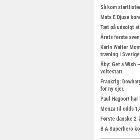
Så kom startliste
Mats E Djuse køre
Tæt på udsolgt af
Årets første sven
Karin Walter Mom
træning i Sverige
Åby: Get a Wish –
voltestart
Frankrig: Dowhat
for ny ejer.
Paul Hagoort har 
Menza til odds 1
Første danske 2-å
B A Superhero kom