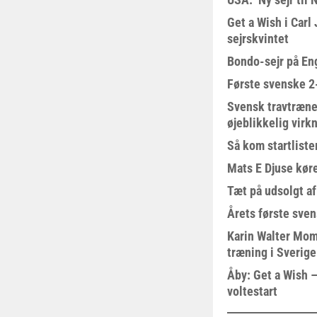
Get a Wish i Car
sejrskvintet
Bondo-sejr på En
Første svenske 2-
Svensk travtræne
øjeblikkelig virk
Så kom startliste
Mats E Djuse køre
Tæt på udsolgt af
Årets første sven
Karin Walter Mom
træning i Sverige
Åby: Get a Wish –
voltestart