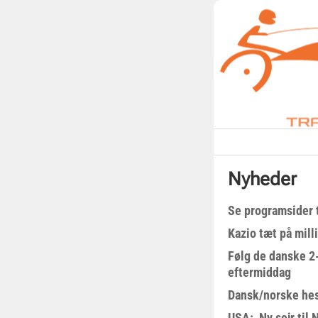
Nyheder
Se programsider 
Kazio tæt på milli
Følg de danske 2-
eftermiddag
Dansk/norske hes
USA: Ny sejr til 