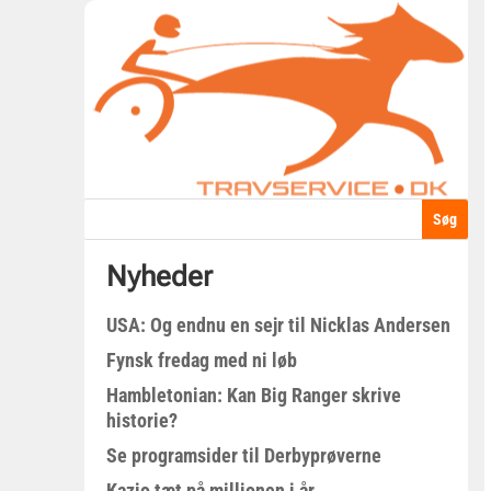
Nyheder
USA: Og endnu en sejr til Nicklas Andersen
Fynsk fredag med ni løb
Hambletonian: Kan Big Ranger skrive
historie?
Se programsider til Derbyprøverne
Kazio tæt på millionen i år