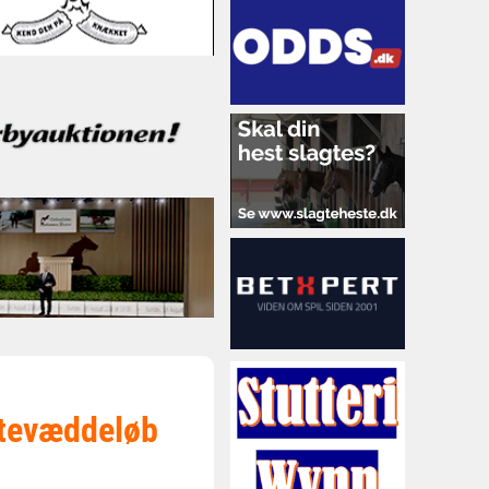
stevæddeløb