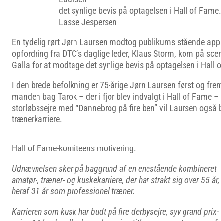
det synlige bevis på optagelsen i Hall of Fame
Lasse Jespersen
En tydelig rørt Jørn Laursen modtog publikums stående app
opfordring fra DTC’s daglige leder, Klaus Storm, kom på sc
Galla for at modtage det synlige bevis på optagelsen i Hall 
I den brede befolkning er 75-årige Jørn Laursen først og f
manden bag Tarok – der i fjor blev indvalgt i Hall of Fame
storløbssejre med “Dannebrog på fire ben” vil Laursen også bl
trænerkarriere.
Hall of Fame-komiteens motivering:
Udnævnelsen sker på baggrund af en enestående kombineret
amatør-, træner- og kuskekarriere, der har strakt sig over 55 år,
heraf 31 år som professionel træner.
Karrieren som kusk har budt på fire derbysejre, syv grand prix-