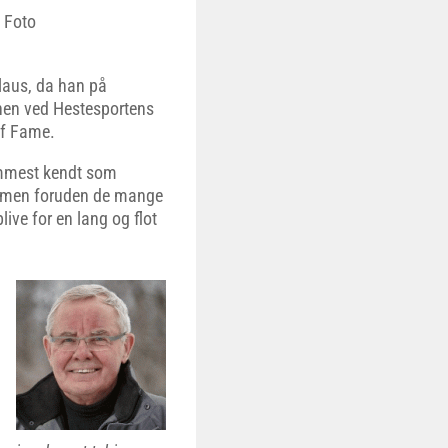
. Foto
laus, da han på
enen ved Hestesportens
of Fame.
remmest kendt som
 – men foruden de mange
ive for en lang og flot