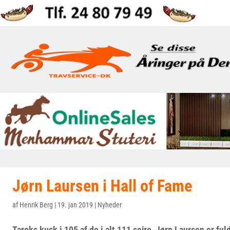
Jørn Laursen i Hall of Fame
af
Henrik Berg
|
19. jan 2019
|
Nyheder
Taroks kusk i 105 af de i alt 111 sejre, Jørn Laursen er fuld