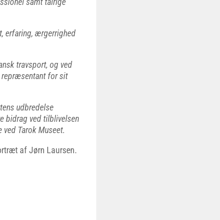
ssionel samt talrige
, erfaring, ærgerrighed
nsk travsport, og ved
 repræsentant for sit
rtens udbredelse
bidrag ved tilblivelsen
de ved Tarok Museet.
ortræt af Jørn Laursen.