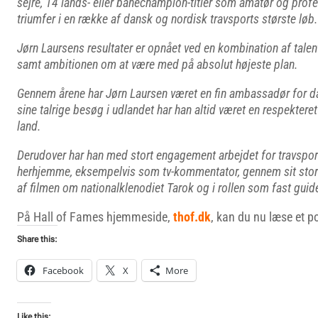
sejre, 14 lands- eller banechampion-titler som amatør og profe
triumfer i en række af dansk og nordisk travsports største løb.
Jørn Laursens resultater er opnået ved en kombination af talent
samt ambitionen om at være med på absolut højeste plan.
Gennem årene har Jørn Laursen været en fin ambassadør for da
sine talrige besøg i udlandet har han altid været en respekteret
land.
Derudover har han med stort engagement arbejdet for travspo
herhjemme, eksempelvis som tv-kommentator, gennem sit store 
af filmen om nationalklenodiet Tarok og i rollen som fast gui
På Hall of Fames hjemmeside,
thof.dk
, kan du nu læse et p
Share this:
Facebook
X
More
Like this: