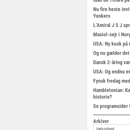
Nu fire heste invi
Yonkers
L’Amiral J S J sp
Masiol-sejr i Nor
USA: Ny kusk på
Og nu gælder det
Dansk 2-åring van
USA: Og endnu en
Fynsk fredag med
Hambletonian: Ka
historie?
Se programsider 
Arkiver