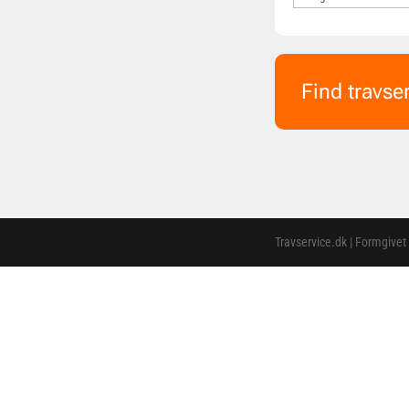
Find travse
Travservice.dk | Formgivet