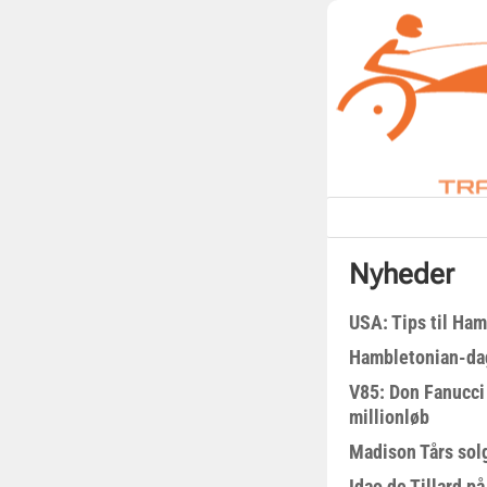
Nyheder
USA: Tips til Ha
Hambletonian-da
V85: Don Fanucci 
millionløb
Madison Tårs sol
Idao de Tillard på