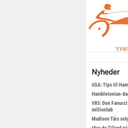
Nyheder
USA: Tips til Ha
Hambletonian-da
V85: Don Fanucci 
millionløb
Madison Tårs sol
Idao de Tillard på