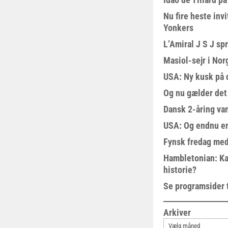
Nu fire heste invi
Yonkers
L’Amiral J S J sp
Masiol-sejr i Nor
USA: Ny kusk på
Og nu gælder det
Dansk 2-åring van
USA: Og endnu en
Fynsk fredag med
Hambletonian: Ka
historie?
Se programsider 
Arkiver