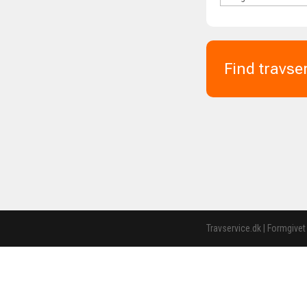
Find travse
Travservice.dk | Formgivet