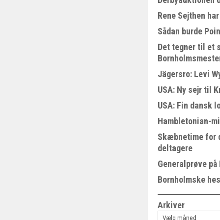
Rene Sejthen har 
Sådan burde Poin
Det tegner til e
Bornholmsmeste
Jägersro: Levi W
USA: Ny sejr til 
USA: Fin dansk l
Hambletonian-mi
Skæbnetime for 
deltagere
Generalprøve på
Bornholmske hest
Arkiver