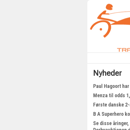
Nyheder
Paul Hagoort har 
Menza til odds 1
Første danske 2-å
B A Superhero kom
Se disse åringer,
Derbyauktionen 