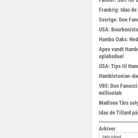
Frankrig: Idao de 
Sverige: Don Fanu
USA: Bourbonista
Hambo Oaks: Nedt
Apex vandt Hambl
opløbsduel
USA: Tips til Ha
Hambletonian-da
V85: Don Fanucci 
millionløb
Madison Tårs sol
Idao de Tillard på
Arkiver