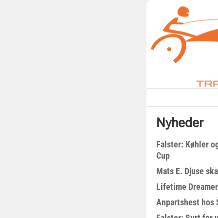
Nyheder
Falster: Køhler o
Cup
Mats E. Djuse ska
Lifetime Dreamer
Anpartshest hos 
Falster: Surt for