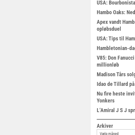
USA: Bourbonista
Hambo Oaks: Nedt
Apex vandt Hambl
opløbsduel
USA: Tips til Ha
Hambletonian-da
V85: Don Fanucci 
millionløb
Madison Tårs sol
Idao de Tillard på
Nu fire heste invi
Yonkers
L’Amiral J S J sp
Arkiver