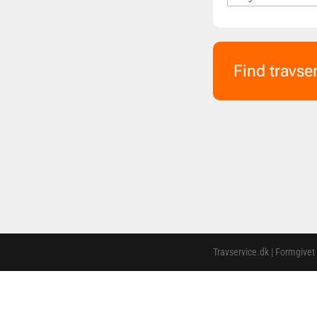
Find travse
Travservice.dk | Formgivet