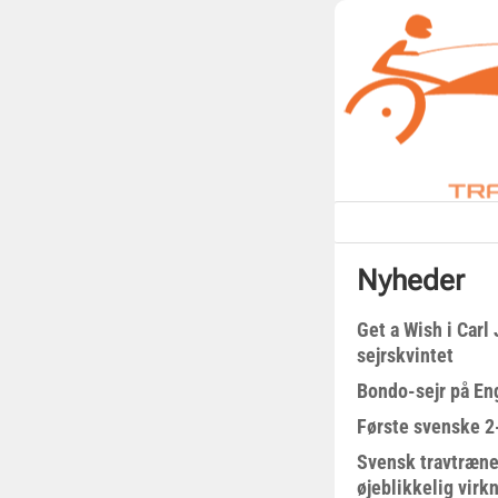
Nyheder
Get a Wish i Car
sejrskvintet
Bondo-sejr på En
Første svenske 2-
Svensk travtræne
øjeblikkelig virk