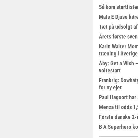
Så kom startliste
Mats E Djuse køre
Tæt på udsolgt af
Årets første sven
Karin Walter Mom
træning i Sverige
Åby: Get a Wish –
voltestart
Frankrig: Dowhat
for ny ejer.
Paul Hagoort har 
Menza til odds 1
Første danske 2-å
B A Superhero kom