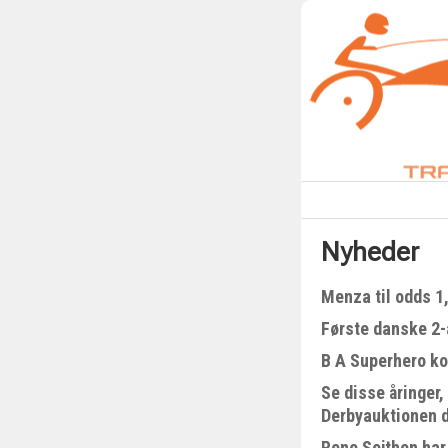
Nyheder
Menza til odds 1
Første danske 2-å
B A Superhero kom
Se disse åringer,
Derbyauktionen 
Rene Sejthen har 