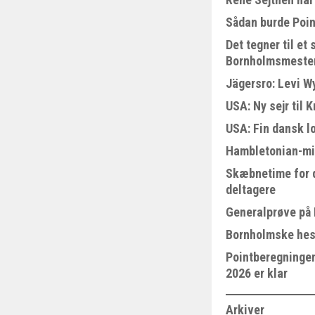
Sådan burde Poin
Det tegner til e
Bornholmsmeste
Jägersro: Levi W
USA: Ny sejr til 
USA: Fin dansk l
Hambletonian-mi
Skæbnetime for 
deltagere
Generalprøve på
Bornholmske hest
Pointberegningen
2026 er klar
Arkiver