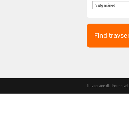
Find travse
Travservice.dk | Formgivet