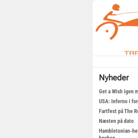
Nyheder
Get a Wish igen 
USA: Inferno i fo
Fartfest på The R
Næsten på dato
Hambletonian-he
hovben