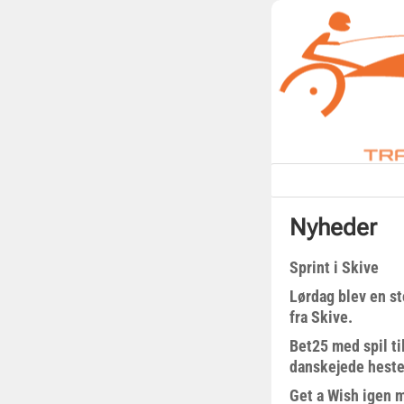
Nyheder
Sprint i Skive
Lørdag blev en st
fra Skive.
Bet25 med spil t
danskejede heste 
Get a Wish igen 