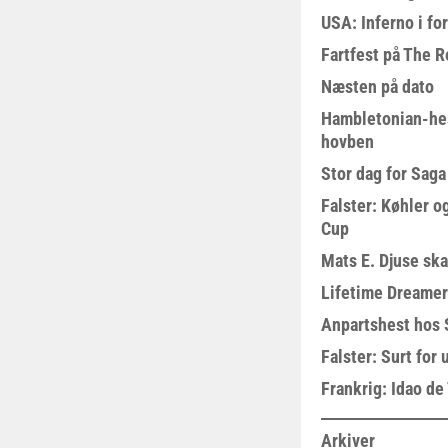
USA: Inferno i fo
Fartfest på The R
Næsten på dato
Hambletonian-he
hovben
Stor dag for Sag
Falster: Køhler o
Cup
Mats E. Djuse ska
Lifetime Dreamer
Anpartshest hos 
Falster: Surt for
Frankrig: Idao de 
Arkiver