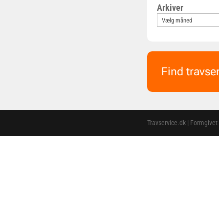
Arkiver
Find travse
Travservice.dk | Formgivet