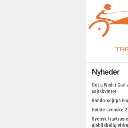
Nyheder
Get a Wish i Car
sejrskvintet
Bondo-sejr på En
Første svenske 2-
Svensk travtræne
øjeblikkelig virk