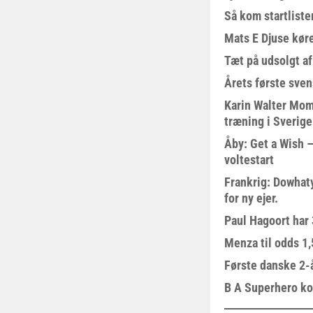
Så kom startliste
Mats E Djuse køre
Tæt på udsolgt af
Årets første sven
Karin Walter Mom
træning i Sverige
Åby: Get a Wish –
voltestart
Frankrig: Dowhat
for ny ejer.
Paul Hagoort har 
Menza til odds 1
Første danske 2-å
B A Superhero kom