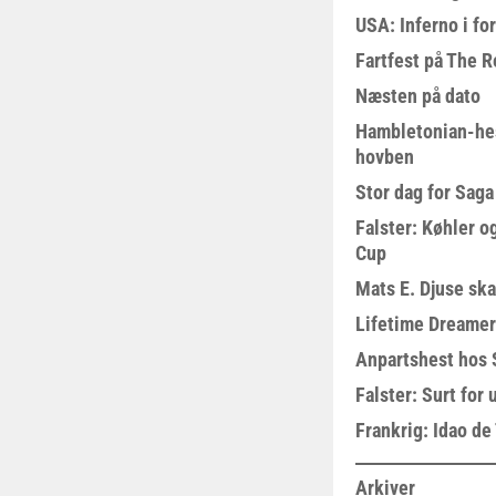
USA: Inferno i fo
Fartfest på The R
Næsten på dato
Hambletonian-he
hovben
Stor dag for Sag
Falster: Køhler o
Cup
Mats E. Djuse ska
Lifetime Dreamer
Anpartshest hos 
Falster: Surt for
Frankrig: Idao de 
Arkiver