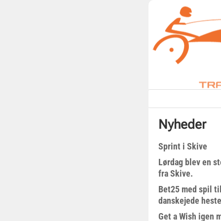
Nyheder
Sprint i Skive
Lørdag blev en st
fra Skive.
Bet25 med spil t
danskejede heste 
Get a Wish igen 