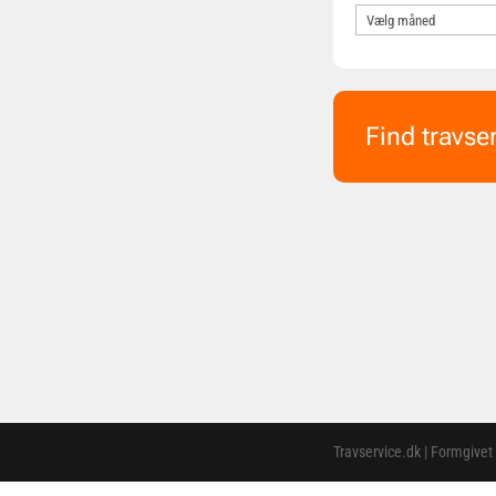
Find travse
Travservice.dk | Formgivet