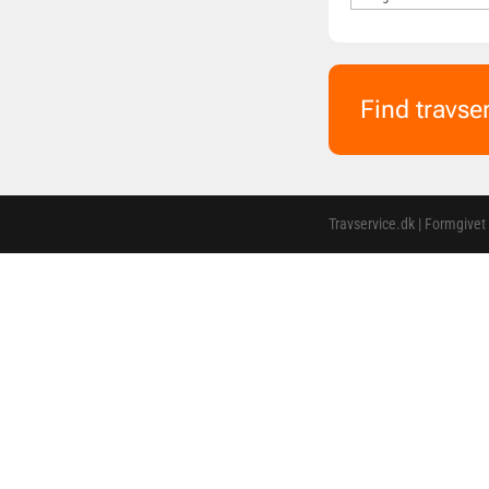
Find travse
Travservice.dk | Formgivet