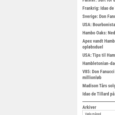
Frankrig: Idao de 
Sverige: Don Fanu
USA: Bourbonista
Hambo Oaks: Nedt
Apex vandt Hambl
opløbsduel
USA: Tips til Ha
Hambletonian-da
V85: Don Fanucci 
millionløb
Madison Tårs sol
Idao de Tillard på
Arkiver