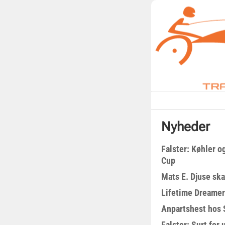
Nyheder
Falster: Køhler o
Cup
Mats E. Djuse ska
Lifetime Dreamer
Anpartshest hos 
Falster: Surt for