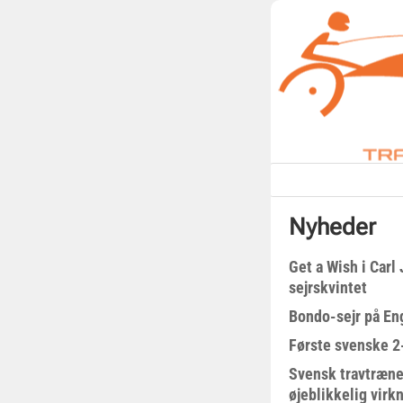
Nyheder
Get a Wish i Car
sejrskvintet
Bondo-sejr på En
Første svenske 2-
Svensk travtræne
øjeblikkelig virk