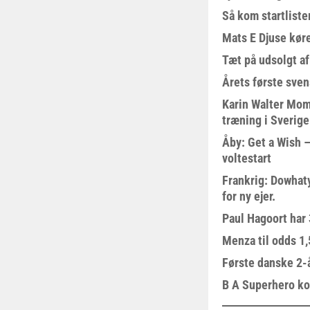
Så kom startliste
Mats E Djuse køre
Tæt på udsolgt af
Årets første sven
Karin Walter Mom
træning i Sverige
Åby: Get a Wish –
voltestart
Frankrig: Dowhat
for ny ejer.
Paul Hagoort har 
Menza til odds 1
Første danske 2-å
B A Superhero kom