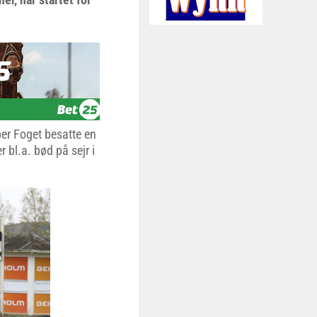
per Foget besatte en
 bl.a. bød på sejr i