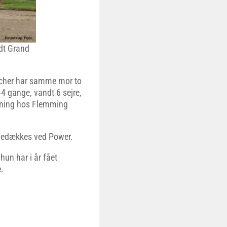
dt Grand
tcher har samme mor to
44 gange, vandt 6 sejre,
ræning hos Flemming
 bedækkes ved Power.
un har i år fået
.