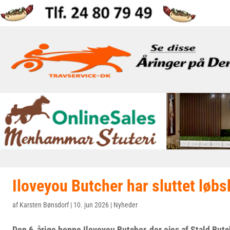
Iloveyou Butcher har sluttet løbs
af
Karsten Bønsdorf
|
10. jun 2026
|
Nyheder
Den 6-årige hoppe Iloveyou Butcher, der ejes af Stald Butch