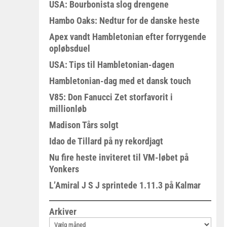
USA: Bourbonista slog drengene
Hambo Oaks: Nedtur for de danske heste
Apex vandt Hambletonian efter forrygende
opløbsduel
USA: Tips til Hambletonian-dagen
Hambletonian-dag med et dansk touch
V85: Don Fanucci Zet storfavorit i
millionløb
Madison Tårs solgt
Idao de Tillard på ny rekordjagt
Nu fire heste inviteret til VM-løbet på
Yonkers
L’Amiral J S J sprintede 1.11.3 på Kalmar
Arkiver