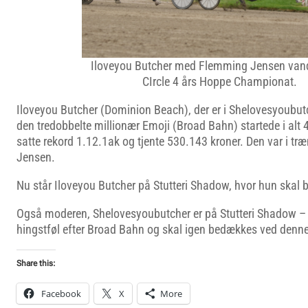
Iloveyou Butcher med Flemming Jensen van
CIrcle 4 års Hoppe Championat.
Iloveyou Butcher (Dominion Beach), der er i Shelovesyoubu
den tredobbelte millionær Emoji (Broad Bahn) startede i alt 
satte rekord 1.12.1ak og tjente 530.143 kroner. Den var i t
Jensen.
Nu står Iloveyou Butcher på Stutteri Shadow, hvor hun skal
Også moderen, Shelovesyoubutcher er på Stutteri Shadow – h
hingstføl efter Broad Bahn og skal igen bedækkes ved denne
Share this:
Facebook
X
More