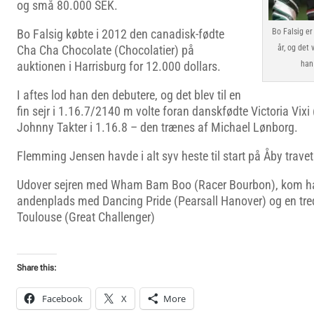
og små 80.000 SEK.
Bo Falsig er
Bo Falsig købte i 2012 den canadisk-fødte
år, og det
Cha Cha Chocolate (Chocolatier) på
han 
auktionen i Harrisburg for 12.000 dollars.
I aftes lod han den debutere, og det blev til en
fin sejr i 1.16.7/2140 m volte foran danskfødte Victoria Vi
Johnny Takter i 1.16.8 – den trænes af Michael Lønborg.
Flemming Jensen havde i alt syv heste til start på Åby travet 
Udover sejren med Wham Bam Boo (Racer Bourbon), kom ha
andenplads med Dancing Pride (Pearsall Hanover) og en tre
Toulouse (Great Challenger)
Share this:
Facebook
X
More