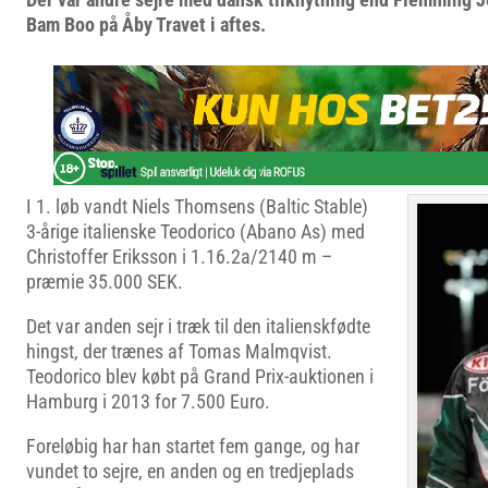
Bam Boo på Åby Travet i aftes.
I 1. løb vandt Niels Thomsens (Baltic Stable)
3-årige italienske Teodorico (Abano As) med
Christoffer Eriksson i 1.16.2a/2140 m –
præmie 35.000 SEK.
Det var anden sejr i træk til den italienskfødte
hingst, der trænes af Tomas Malmqvist.
Teodorico blev købt på Grand Prix-auktionen i
Hamburg i 2013 for 7.500 Euro.
Foreløbig har han startet fem gange, og har
vundet to sejre, en anden og en tredjeplads