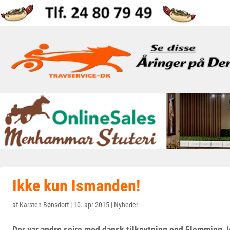
Ikke kun Ismanden!
af
Karsten Bønsdorf
|
10. apr 2015
|
Nyheder
Der var andre sejre med dansk tilknytning end Flemming