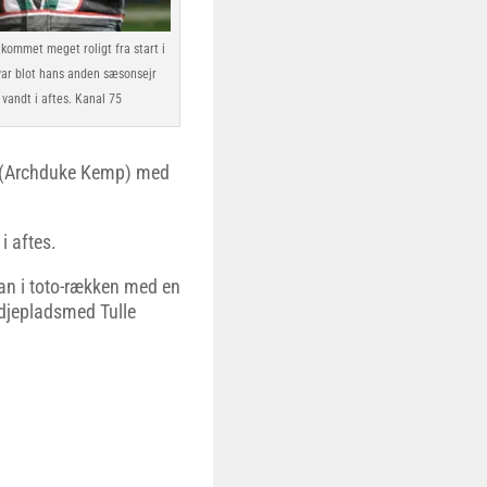
 kommet meget roligt fra start i
 var blot hans anden sæsonsejr
vandt i aftes. Kanal 75
xi (Archduke Kemp) med
i aftes.
n i toto-rækken med en
djepladsmed Tulle