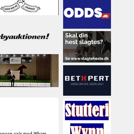
 Jensen sejr med Wham