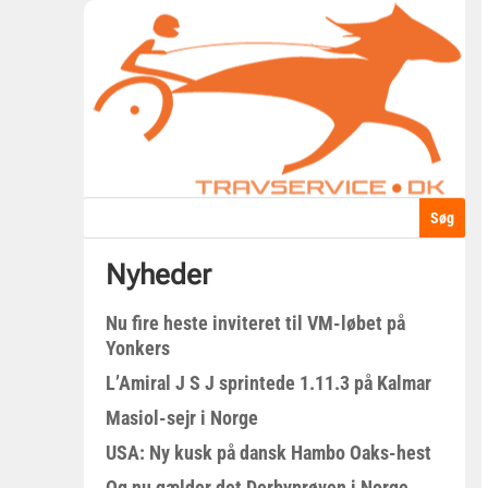
Nyheder
Nu fire heste inviteret til VM-løbet på
Yonkers
L’Amiral J S J sprintede 1.11.3 på Kalmar
Masiol-sejr i Norge
USA: Ny kusk på dansk Hambo Oaks-hest
Og nu gælder det Derbyprøven i Norge