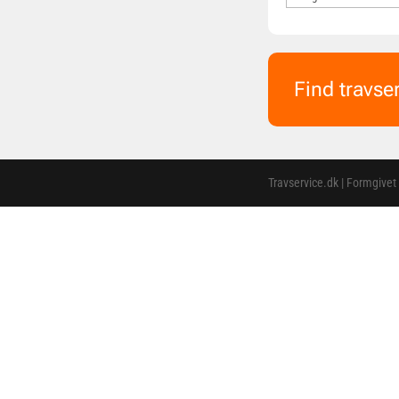
Find travse
Travservice.dk | Formgivet