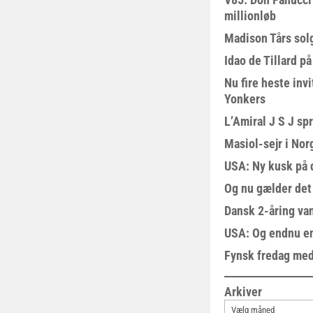
millionløb
Madison Tårs sol
Idao de Tillard på
Nu fire heste invi
Yonkers
L’Amiral J S J sp
Masiol-sejr i Nor
USA: Ny kusk på
Og nu gælder det
Dansk 2-åring van
USA: Og endnu en
Fynsk fredag med
Arkiver