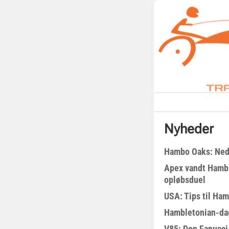
Nyheder
Hambo Oaks: Nedt
Apex vandt Hambl
opløbsduel
USA: Tips til Ha
Hambletonian-da
V85: Don Fanucci 