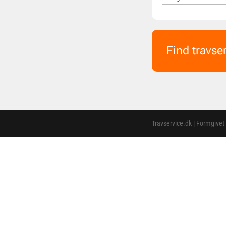
Find travse
Travservice.dk | Formgivet