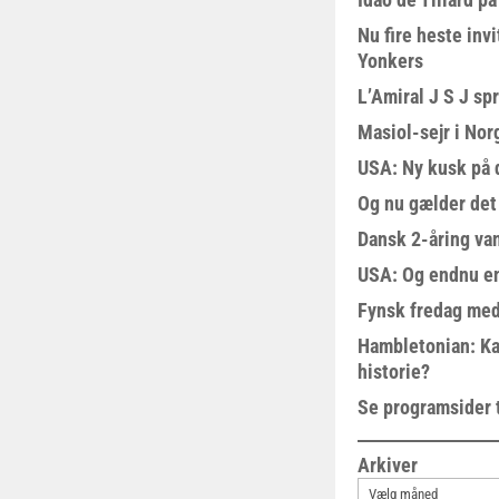
Nu fire heste invi
Yonkers
L’Amiral J S J sp
Masiol-sejr i Nor
USA: Ny kusk på
Og nu gælder det
Dansk 2-åring van
USA: Og endnu en
Fynsk fredag med
Hambletonian: Ka
historie?
Se programsider 
Arkiver