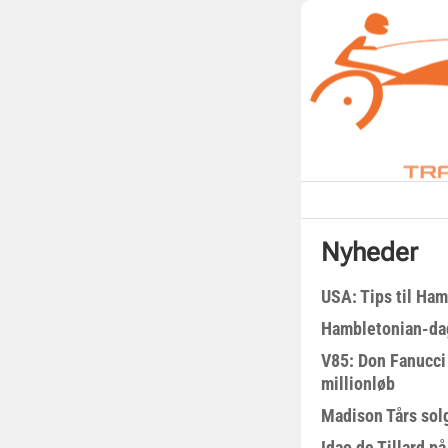
Nyheder
USA: Tips til Ha
Hambletonian-da
V85: Don Fanucci 
millionløb
Madison Tårs sol
Idao de Tillard på