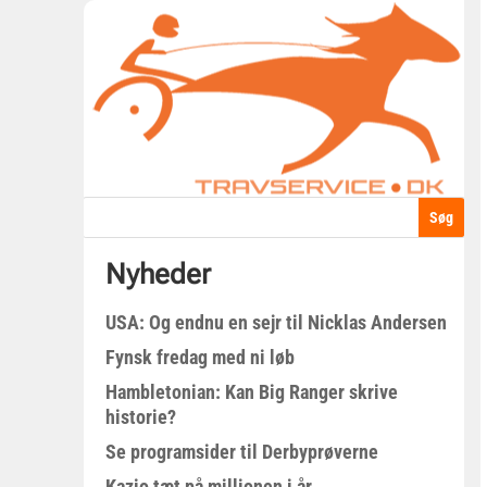
Nyheder
USA: Og endnu en sejr til Nicklas Andersen
Fynsk fredag med ni løb
Hambletonian: Kan Big Ranger skrive
historie?
Se programsider til Derbyprøverne
Kazio tæt på millionen i år