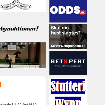
d
sejrede i 1.09.9a/1640