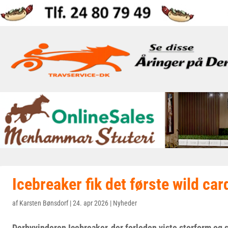
Icebreaker fik det første wild car
af
Karsten Bønsdorf
|
24. apr 2026
|
Nyheder
Derbyvinderen Icebreaker, der forleden viste storform og 