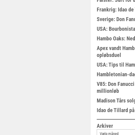
Frankrig: Idao de 
Sverige: Don Fanu
USA: Bourbonista
Hambo Oaks: Nedt
Apex vandt Hambl
opløbsduel
USA: Tips til Ha
Hambletonian-da
V85: Don Fanucci 
millionløb
Madison Tårs sol
Idao de Tillard på
Arkiver