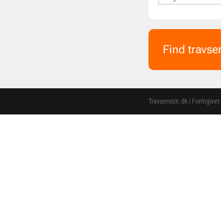
Find travse
Travservice.dk | Formgivet