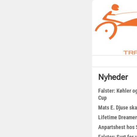
Nyheder
Falster: Køhler o
Cup
Mats E. Djuse ska
Lifetime Dreamer
Anpartshest hos 
Falster: Surt for