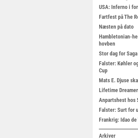
USA: Inferno i fo
Fartfest på The R
Næsten på dato
Hambletonian-he
hovben
Stor dag for Sag
Falster: Køhler o
Cup
Mats E. Djuse ska
Lifetime Dreamer
Anpartshest hos 
Falster: Surt for
Frankrig: Idao de 
Arkiver