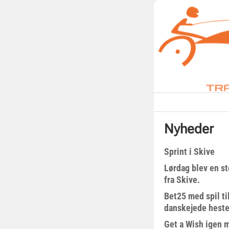
Nyheder
Sprint i Skive
Lørdag blev en st
fra Skive.
Bet25 med spil t
danskejede heste 
Get a Wish igen 