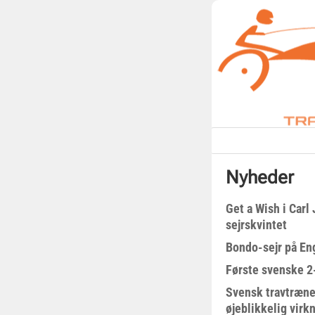
Nyheder
Get a Wish i Car
sejrskvintet
Bondo-sejr på En
Første svenske 2-
Svensk travtræne
øjeblikkelig virk