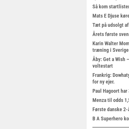
Så kom startliste
Mats E Djuse køre
Tæt på udsolgt af
Årets første sven
Karin Walter Mom
træning i Sverige
Åby: Get a Wish –
voltestart
Frankrig: Dowhat
for ny ejer.
Paul Hagoort har 
Menza til odds 1
Første danske 2-å
B A Superhero kom