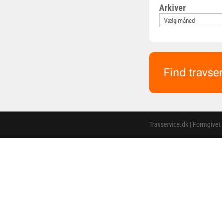
Arkiver
Find travse
Travservice.dk | Formgivet