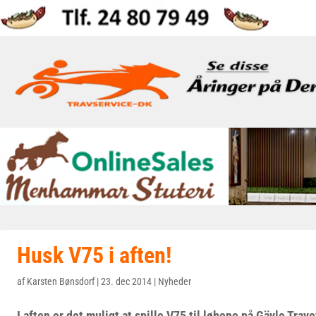
Husk V75 i aften!
af
Karsten Bønsdorf
|
23. dec 2014
|
Nyheder
I aften er det muligt at spille V75 til løbene på Gävle Trave