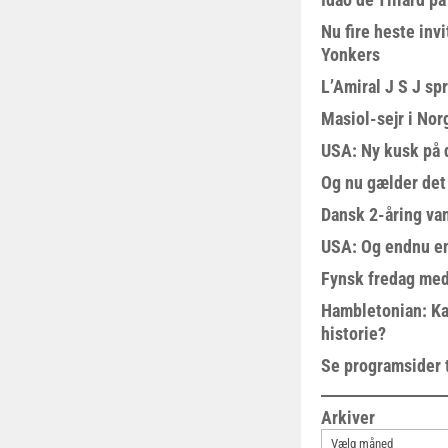
Nu fire heste invi
Yonkers
L’Amiral J S J sp
Masiol-sejr i Nor
USA: Ny kusk på
Og nu gælder det
Dansk 2-åring van
USA: Og endnu en
Fynsk fredag med
Hambletonian: Ka
historie?
Se programsider 
Arkiver