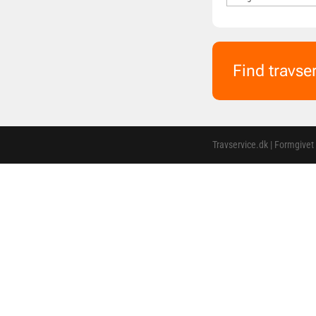
Find travse
Travservice.dk | Formgivet