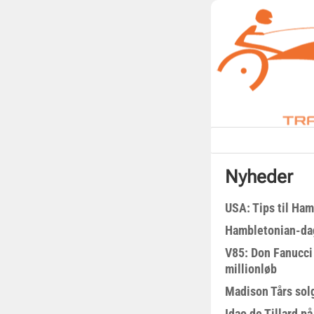
Nyheder
USA: Tips til Ha
Hambletonian-da
V85: Don Fanucci 
millionløb
Madison Tårs sol
Idao de Tillard på