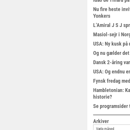
Nu fire heste invi
Yonkers
L’Amiral J S J sp
Masiol-sejr i Nor
USA: Ny kusk på
Og nu gælder det
Dansk 2-åring van
USA: Og endnu en
Fynsk fredag med
Hambletonian: Ka
historie?
Se programsider 
Arkiver