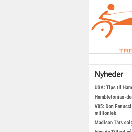
Nyheder
USA: Tips til Ha
Hambletonian-da
V85: Don Fanucci 
millionløb
Madison Tårs sol
Idao de Tillard på