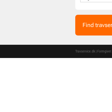
Find travse
Travservice.dk | Formgivet