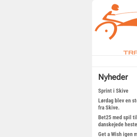
Nyheder
Sprint i Skive
Lørdag blev en st
fra Skive.
Bet25 med spil t
danskejede heste 
Get a Wish igen 