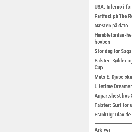
USA: Inferno i fo
Fartfest på The R
Næsten på dato
Hambletonian-he
hovben
Stor dag for Sag
Falster: Køhler o
Cup
Mats E. Djuse ska
Lifetime Dreamer
Anpartshest hos 
Falster: Surt for
Frankrig: Idao de 
Arkiver