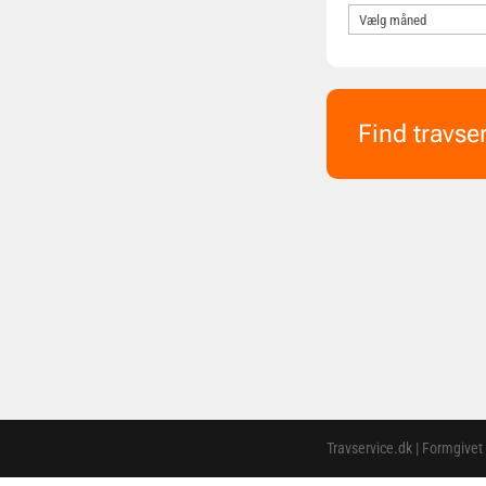
Find travse
Travservice.dk | Formgivet