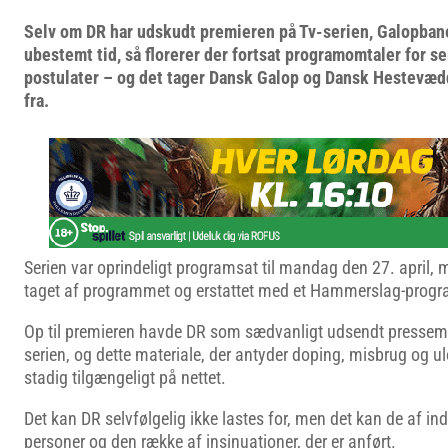
Selv om DR har udskudt premieren på Tv-serien, Galopba
ubestemt tid, så florerer der fortsat programomtaler for s
postulater – og det tager Dansk Galop og Dansk Hestevædd
fra.
Serien var oprindeligt programsat til mandag den 27. april,
taget af programmet og erstattet med et Hammerslag-progra
Op til premieren havde DR som sædvanligt udsendt pressemat
serien, og dette materiale, der antyder doping, misbrug og ulo
stadig tilgængeligt på nettet.
Det kan DR selvfølgelig ikke lastes for, men det kan de af 
personer og den række af insinuationer, der er anført.