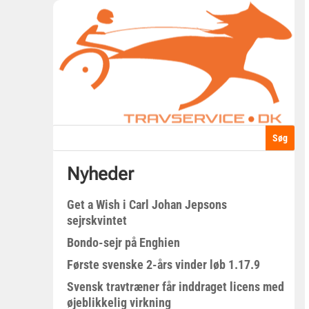
Nyheder
Get a Wish i Carl Johan Jepsons
sejrskvintet
Bondo-sejr på Enghien
Første svenske 2-års vinder løb 1.17.9
Svensk travtræner får inddraget licens med
øjeblikkelig virkning