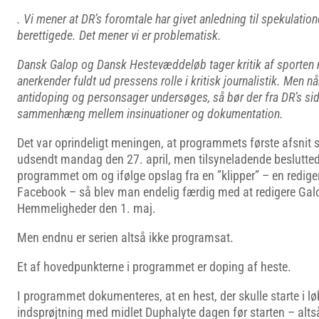
. Vi mener at DR’s foromtale har givet anledning til spekulation
berettigede. Det mener vi er problematisk.
Dansk Galop og Dansk Hestevæddeløb tager kritik af sporten me
anerkender fuldt ud pressens rolle i kritisk journalistik. Men n
antidoping og personsager undersøges, så bør der fra DR’s si
sammenhæng mellem insinuationer og dokumentation.
Det var oprindeligt meningen, at programmets første afsnit 
udsendt mandag den 27. april, men tilsyneladende besluttede
programmet om og ifølge opslag fra en ”klipper” – en redige
Facebook – så blev man endelig færdig med at redigere Ga
Hemmeligheder den 1. maj.
Men endnu er serien altså ikke programsat.
Et af hovedpunkterne i programmet er doping af heste.
I programmet dokumenteres, at en hest, der skulle starte i lø
indsprøjtning med midlet Duphalyte dagen før starten – alts