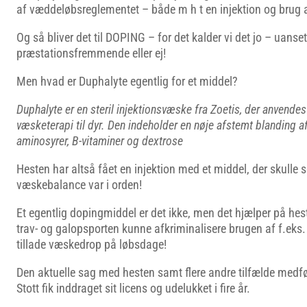
af væddeløbsreglementet – både m h t en injektion og brug 
Og så bliver det til DOPING – for det kalder vi det jo – uanse
præstationsfremmende eller ej!
Men hvad er Duphalyte egentlig for et middel?
Duphalyte er en steril injektionsvæske fra Zoetis, der anvend
væsketerapi til dyr. Den indeholder en nøje afstemt blanding af 
aminosyrer, B-vitaminer og dextrose
Hesten har altså fået en injektion med et middel, der skulle 
væskebalance var i orden!
Et egentlig dopingmiddel er det ikke, men det hjælper på he
trav- og galopsporten kunne afkriminalisere brugen af f.eks.
tillade væskedrop på løbsdage!
Den aktuelle sag med hesten samt flere andre tilfælde medfø
Stott fik inddraget sit licens og udelukket i fire år.