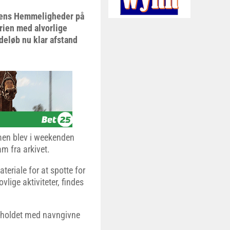
nens Hemmeligheder på
erien med alvorlige
eløb nu klar afstand
 men blev i weekenden
m fra arkivet.
eriale for at spotte for
vlige aktiviteter, findes
indholdet med navngivne