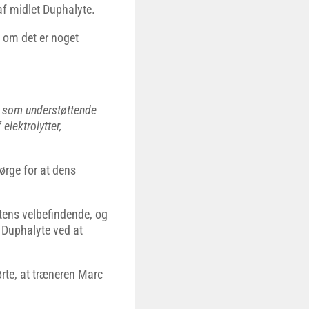
af midlet Duphalyte.
t om det er noget
es som understøttende
elektrolytter,
sørge for at dens
stens velbefindende, og
 Duphalyte ved at
rte, at træneren Marc