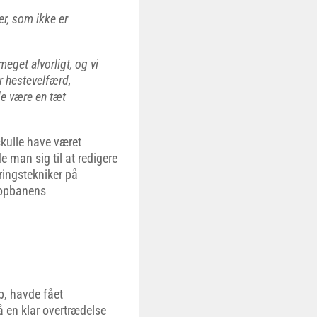
er, som ikke er
get alvorligt, og vi
år hestevelfærd,
de være en tæt
skulle have været
 man sig til at redigere
ringstekniker på
lopbanens
b, havde fået
å en klar overtrædelse