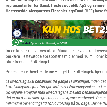
repræsentanter for Dansk Hestevæddeløb ApS og senere
Hestevæddeløbssportens FinansieringsFond (HFF) have fo
Inden længe kan vi forvente at Marianne Jelveds kontroversiel
beskære Hestevæddeløbssportens midler med 16 millioner kro
blive fremsat i Folketinget.
Proceduren er herefter denne – taget fra Folketingets hjemm
Et lovforslag skal behandles tre gange i Folketinget, inden det
Lovgivningsarbejdet foregår skiftevis i Folketingssalen og i et
Udvalgene arbejder med lovforslagene mellem behandlingerne 
det er med til at sikre grundighed i lovgivningsarbejdet. Der e
minimumsbehandlingstid for lovforslag på 30 dage. Denne frist 