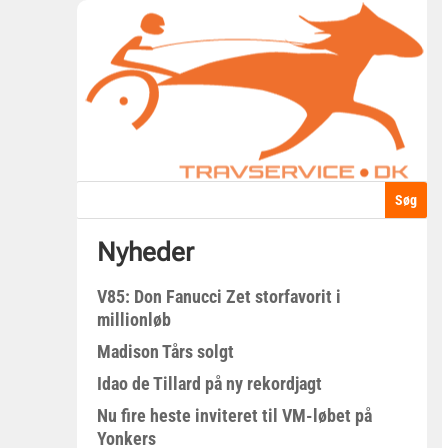
Nyheder
V85: Don Fanucci Zet storfavorit i
millionløb
Madison Tårs solgt
Idao de Tillard på ny rekordjagt
Nu fire heste inviteret til VM-løbet på
Yonkers