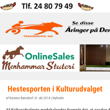
Hestesporten i Kulturudvalget
af
Karsten Bønsdorf
|
8. okt 2014
|
Nyheder
Af Kulturudvalgets mødekalender fremgår det, at onsdag d