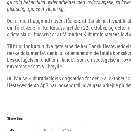
grundig behandling under arbejdet med lovforslagene, så loven
pludselig oppisket stemning.
Det er med baggrund i ovenstående, at Dansk hestevæddelø
om foretræde for Kulturudvalget den 22. oktober, og dette 
sidste skud i bøssen for at få ændret Kulturministerens lovfo
Til brug for Kulturudvalgets arbejde har Dansk Hestevædde
række dokumenter, der bl.a. orienterer om de fatale konsekv
beskæftigelsen rundt om i landet, som en vedtagelse af lovfo
nuværende form vil betyde.
Du kan se Kulturudvalgets dagsorden for den 22. oktober s
Hestevæddeløb ApS har indsendt til udvalgets arbejde på det
Share this: