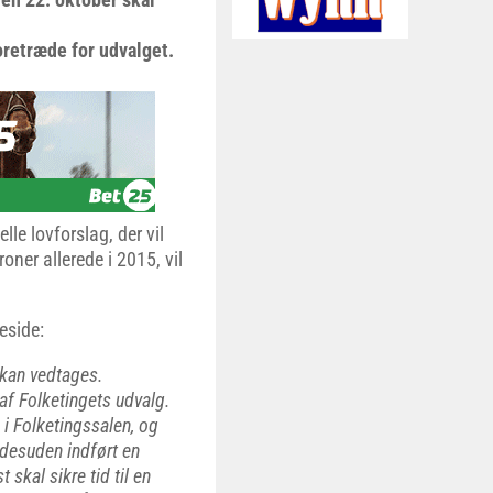
retræde for udvalget.
le lovforslag, der vil
ner allerede i 2015, vil
eside:
 kan vedtages.
 af Folketingets udvalg.
i Folketingssalen, og
r desuden indført en
skal sikre tid til en