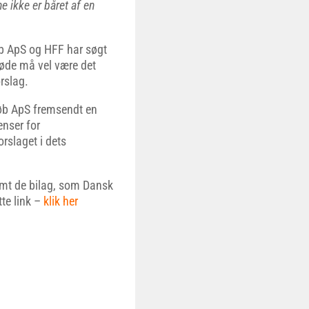
e ikke er båret af en
b ApS og HFF har søgt
møde må vel være det
rslag.
løb ApS fremsendt en
enser for
rslaget i dets
amt de bilag, som Dansk
te link –
klik her