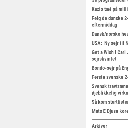
Kazio tæt på milli
Følg de danske 2-
eftermiddag
Dansk/norske hes
USA: Ny sejr til 
Get a Wish i Car
sejrskvintet
Bondo-sejr på En
Første svenske 2-
Svensk travtræne
øjeblikkelig virk
Så kom startliste
Mats E Djuse køre
Arkiver