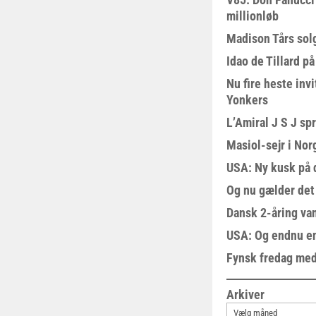
millionløb
Madison Tårs sol
Idao de Tillard på
Nu fire heste invi
Yonkers
L’Amiral J S J sp
Masiol-sejr i Nor
USA: Ny kusk på
Og nu gælder det
Dansk 2-åring van
USA: Og endnu en
Fynsk fredag med
Arkiver