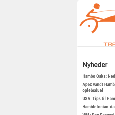
Nyheder
Hambo Oaks: Nedt
Apex vandt Hambl
opløbsduel
USA: Tips til Ha
Hambletonian-da
V85: Don Fanucci 