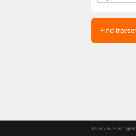
Find travse
Travservice.dk | Formgivet