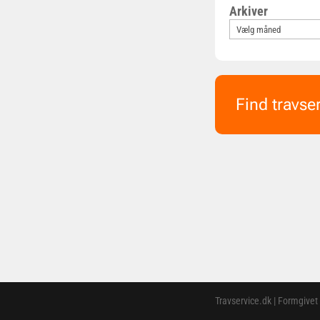
Arkiver
Find travse
Travservice.dk | Formgivet