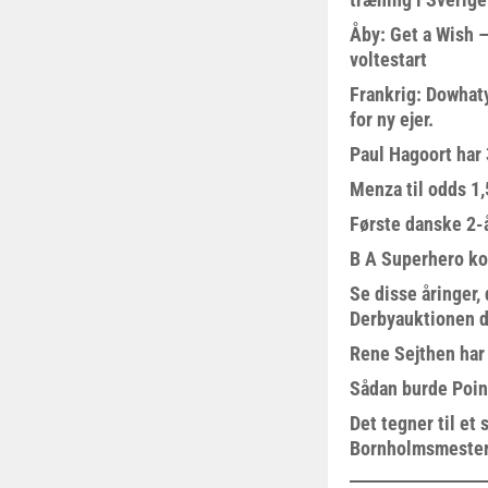
Åby: Get a Wish –
voltestart
Frankrig: Dowhat
for ny ejer.
Paul Hagoort har 
Menza til odds 1
Første danske 2-å
B A Superhero kom
Se disse åringer,
Derbyauktionen d
Rene Sejthen har f
Sådan burde Poin
Det tegner til e
Bornholmsmeste