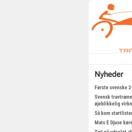
Nyheder
Første svenske 2-
Svensk travtræne
øjeblikkelig virk
Så kom startliste
Mats E Djuse køre
Tæt på udsolgt af