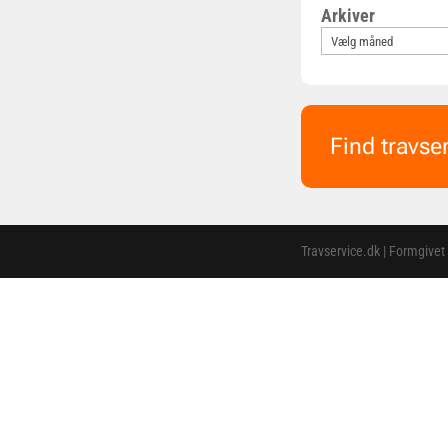
Arkiver
Find travse
Travservice.dk | Formgivet