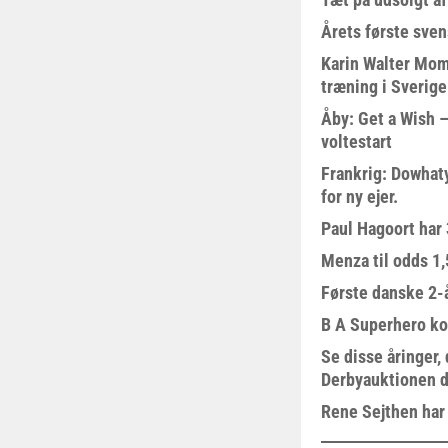
Årets første sven
Karin Walter Mom
træning i Sverige
Åby: Get a Wish –
voltestart
Frankrig: Dowhat
for ny ejer.
Paul Hagoort har 
Menza til odds 1
Første danske 2-å
B A Superhero kom
Se disse åringer,
Derbyauktionen d
Rene Sejthen har f