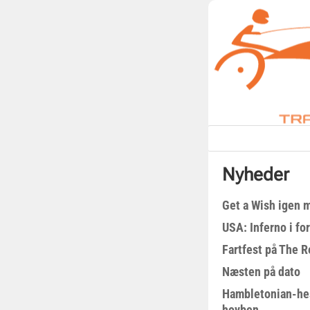
Nyheder
Get a Wish igen 
USA: Inferno i fo
Fartfest på The R
Næsten på dato
Hambletonian-he
hovben