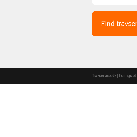
Find travse
Travservice.dk | Formgivet